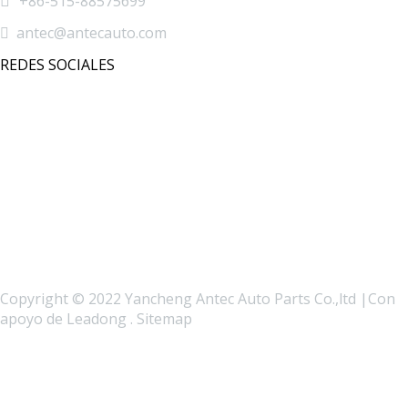

+86-515-88575699

antec@antecauto.com
REDES SOCIALES
Copyright © 2022 Yancheng Antec Auto Parts Co.,ltd |Con
apoyo de
Leadong
.
Sitemap