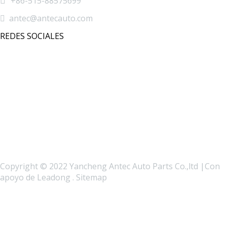

+86-515-88575699

antec@antecauto.com
REDES SOCIALES
Copyright © 2022 Yancheng Antec Auto Parts Co.,ltd |Con
apoyo de
Leadong
.
Sitemap