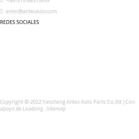

+86-515-88575699

antec@antecauto.com
REDES SOCIALES
Copyright © 2022 Yancheng Antec Auto Parts Co.,ltd |Con
apoyo de
Leadong
.
Sitemap