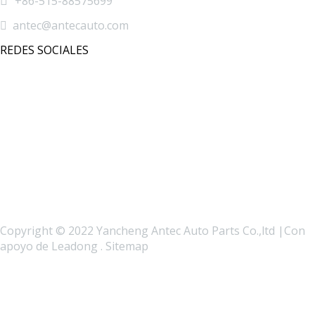

+86-515-88575699

antec@antecauto.com
REDES SOCIALES
Copyright © 2022 Yancheng Antec Auto Parts Co.,ltd |Con
apoyo de
Leadong
.
Sitemap