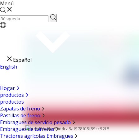
Menú
Español
English
Hogar
productos
productos
Zapatas de freno
Pastillas de freno
Embragues de servicio pesado
Embragues de carreras
Tractores agrícolas Embragues