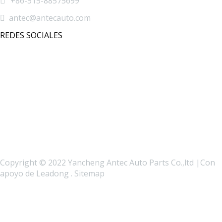

+86-515-88575699

antec@antecauto.com
REDES SOCIALES
Copyright © 2022 Yancheng Antec Auto Parts Co.,ltd |Con
apoyo de
Leadong
.
Sitemap