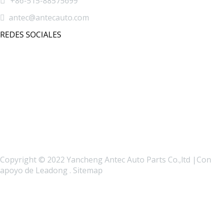

+86-515-88575699

antec@antecauto.com
REDES SOCIALES
Copyright © 2022 Yancheng Antec Auto Parts Co.,ltd |Con
apoyo de
Leadong
.
Sitemap