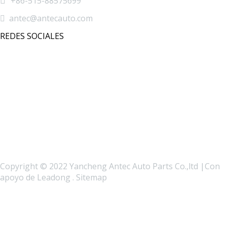

+86-515-88575699

antec@antecauto.com
REDES SOCIALES
Copyright © 2022 Yancheng Antec Auto Parts Co.,ltd |Con
apoyo de
Leadong
.
Sitemap