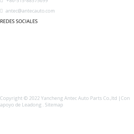

+86-515-88575699

antec@antecauto.com
REDES SOCIALES
Copyright © 2022 Yancheng Antec Auto Parts Co.,ltd |Con
apoyo de
Leadong
.
Sitemap