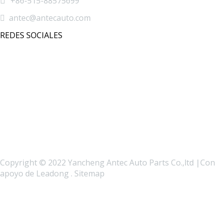

+86-515-88575699

antec@antecauto.com
REDES SOCIALES
Copyright © 2022 Yancheng Antec Auto Parts Co.,ltd |Con
apoyo de
Leadong
.
Sitemap