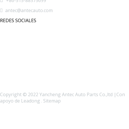

+86-515-88575699

antec@antecauto.com
REDES SOCIALES
Copyright © 2022 Yancheng Antec Auto Parts Co.,ltd |Con
apoyo de
Leadong
.
Sitemap