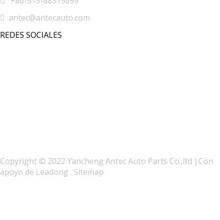

+86-515-88575699

antec@antecauto.com
REDES SOCIALES
Copyright © 2022 Yancheng Antec Auto Parts Co.,ltd |Con
apoyo de
Leadong
.
Sitemap